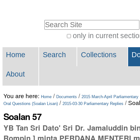
Skip
Personal
to
tools
Search Site
content.
|
only in current secti
Advanced
Skip
Navigation
Search…
to
Home
Search
Collections
Do
navigation
About
You are here:
/
/
Home
Documents
2015 March-April Parliamentary
/
/
Soa
Oral Questions (Soalan Lisan)
2015-03-30 Parliamentary Replies
Soalan 57
YB Tan Sri Dato' Sri Dr. Jamaluddin bin
Rompin ] minta PERDANA MENTERI me