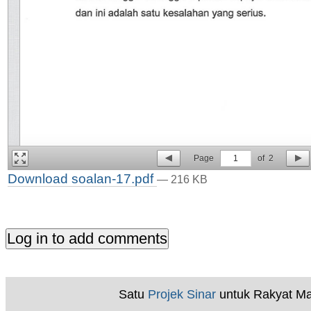
Page
1
of
2
Download soalan-17.pdf
— 216 KB
Satu
Projek Sinar
untuk Rakyat Ma