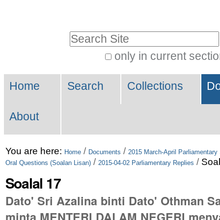
Skip
Personal
to
tools
Search Site
content.
|
only in current secti
Advanced
Skip
Navigation
Search…
to
Home
Search
Collections
Do
navigation
About
You are here:
/
/
Home
Documents
2015 March-April Parliamentary
/
/
Soal
Oral Questions (Soalan Lisan)
2015-04-02 Parliamentary Replies
Soalal 17
Dato' Sri Azalina binti Dato' Othman S
minta MENTERI DALAM NEGERI menya